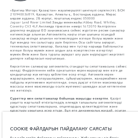
«Бритиш Моторс Қазақстан» жауапкершілігі шектеулі серіктестігі, БСН
210940036819, Қазақстан, Алматы қ., Бостандық ауданы, Мирас
ықшам ауданы, 2Б корпус, пошталық индекс 050000
Jaguar Land Rover Limited:Заңды мекенжайы:Abbey Road, Whitley,
Coventry CV3 4LF.Англияда тіркелген нөмірі:1672070 Келтірілген
деректер өндіруші ЕО заңнамасына сәйкес жүргізген ресми сынақтар
нәтижесінде алынған.Автокөліктің нақты отын шығыны осындай
сынақтар кезінде алынған нәтижелерден өзгеше болуы мүмкін және
бұл мәндер тек салыстыру үшін берілген.Осы сайттағы ақпарат,
техникалық сипаттамалар, бағалар мен түстер нарыққа байланысты
өзгеше болуы мүмкін және алдын ала ескертпестен өзгертілуі
мүмкін.Өнім және баға туралы ақпарат алу үшін өңіріңіздегі жергілікті
дилерге хабарласып нақтылаңыз.
Көрсетілген салмақтар автокөліктің стандартты сипаттамасына сәйкес
келеді. Өндірілгеннен кейін орнатылған керек-жарақтар мен өзге де
қондырғылар жүк көтеру қабілетіне әсер етеді. Автокөлік керек-
жарақтарымен, жолаушылармен, сұйықтықтармен, жанармаймен және
пайдалы жүктемемен жүктелгенде, оның рұқсат етілген максималды
массасы және максималды осьтік жүктемесі шамадан асып кетпегеніне
көз жеткізіңіз.
Суреттер мен сипаттамалар бойынша маңызды ескертпе.
Қазіргі
уақытта жартылай өткізгіштердің әлемдік тапшылығы автокөліктерді
құрастыру сипаттамаларына, опциялардың қолжетімділігіне және
құрастыру уақытына әсер етуде. Бұл өте динамикалық жағдай, осыған
байланысты қазіргі уақытта веб-сайтта қолданылған суреттер
мүмкіндіктердің, опциялардың, әрлеудің және түс схемаларының
ағымдағы сипаттамаларын толық көрсетпеуі мүмкін. Дұрыс таңдау
жасау үшін кез келген ағымдағы шектеулерді растай алатын
COOKIE ФАЙЛДАРЫН ПАЙДАЛАНУ САЯСАТЫ
сатушымен кеңесіңіз.
Бұл сайт
cookie
файлдарын пайдаланады. Жабу арқылы сіз біздің