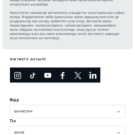
өзгерістерге ұшырайды.
Көрсетілген салмақтар автокөліктің стандартты сипаттамасына сәйкес
келеді. Өндірілгеннен кейін орнатылған керек-жарақтар мен өзге де
қондырғылар жүк көтеру қабілетіне әсер етеді. Автокөлік керек-
жарақтарымен, жолаушылармен, сұйықтықтармен, жанармаймен
және пайдалы жүктемемен жүктелгенде, оның рұқсат етілген
максималды массасы және максималды осьтік жүктемесі шамадан
асып кетпегеніне көз жеткізіңіз.
ӘҢГІМЕГЕ ҚОСЫЛУ
Өңір
ҚАЗАҚСТАН
Тіл
ҚАЗАҚ