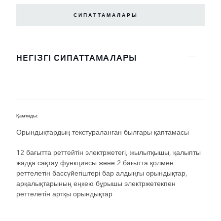
СИПАТТАМАЛАРЫ
НЕГІЗГІ СИПАТТАМАЛАРЫ
Қамтиды:
R
Орындықтардың текстураланған былғары қаптамасы
12 бағытта реттейтін электржетегі, жылытқышы, қалыпты
жадқа сақтау функциясы және 2 бағытта қолмен
реттелетін бассүйегіштері бар алдыңғы орындықтар,
арқалықтарының еңкею бұрышы электржетекпен
реттелетін артқы орындықтар