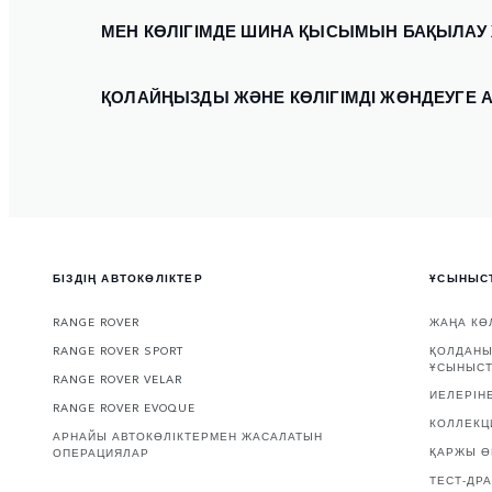
МЕН КӨЛІГІМДЕ ШИНА ҚЫСЫМЫН БАҚЫЛАУ Ж
ҚОЛАЙҢЫЗДЫ ЖӘНЕ КӨЛІГІМДІ ЖӨНДЕУГЕ А
БІЗДІҢ АВТОКӨЛІКТЕР
ҰСЫНЫС
RANGE ROVER
ЖАҢА КӨ
RANGE ROVER SPORT
ҚОЛДАНЫ
ҰСЫНЫС
RANGE ROVER VELAR
ИЕЛЕРІН
RANGE ROVER EVOQUE
КОЛЛЕКЦ
АРНАЙЫ АВТОКӨЛІКТЕРМЕН ЖАСАЛАТЫН
ҚАРЖЫ Ө
ОПЕРАЦИЯЛАР
ТЕСТ-ДР