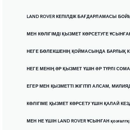
LAND ROVER КЕПІЛДІК БАҒДАРЛАМАСЫ БОЙ
МЕН КӨЛІГІМДІ ҚЫЗМЕТ КӨРСЕТУГЕ ҰСЫНҒА
НЕГЕ БӨЛЕКШЕНІҢ ҚОЙМАСЫНДА БАРЛЫҚ К
НЕГЕ МЕНІҢ ӘР ҚЫЗМЕТ ҮШІН ӘР ТҮРЛІ СО
ЕГЕР МЕН ҚЫЗМЕТТІ ЖІГІТІП АЛСАМ, МИЛИ
КӨЛІГІМЕ ҚЫЗМЕТ КӨРСЕТУ ҮШІН ҚАЛАЙ КЕ
МЕН НЕ ҮШІН LAND ROVER ҰСЫНҒАН қозғалтқ