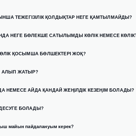
ЫНША ТЕЖЕГІЗІЛІК ҚОЛДЫҚТАР НЕГЕ ҚАМТЫЛМАЙДЫ?
НДА НЕГЕ БӨЛЕКШЕ САТЫЛЫМДЫ КӨЛІК НЕМЕСЕ КӨЛІКТІ 
ӨЛІК ҚОСЫМША БӨЛШЕКТЕРІ ЖОҚ?
МА АЛЫП ЖАТЫР?
ЯДА НЕМЕСЕ АЙДА ҚАНДАЙ ЖЕҢІЛДІК КЕЗЕҢІМ БОЛАДЫ?
ЗДЕСУГЕ БОЛАДЫ?
ыш майын пайдалануым керек?