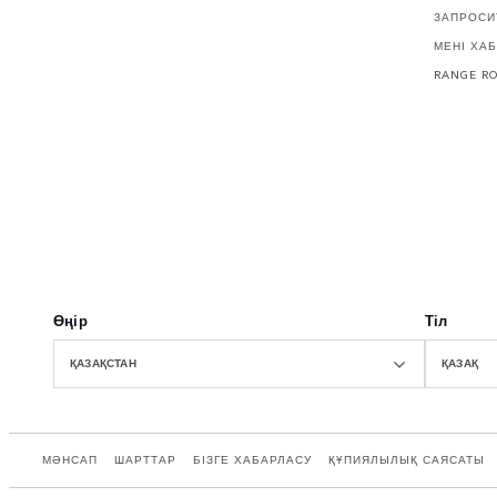
ЗАПРОСИ
МЕНІ ХАБ
RANGE R
Өңір
Тіл
ҚАЗАҚСТАН
ҚАЗАҚ
МӘНСАП
ШАРТТАР
БІЗГЕ ХАБАРЛАСУ
ҚҰПИЯЛЫЛЫҚ САЯСАТЫ