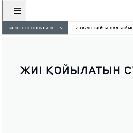
ИЕЛІК ЕТУ ТӘЖІРІБЕСІ
✓ ТӘУЛІК БОЙҒЫ ЖОЛ БОЙЫ
ЖИІ ҚОЙЫЛАТЫН С