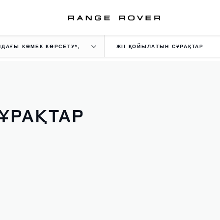
НДАҒЫ КӨМЕК КӨРСЕТУ*,
ЖІІ ҚОЙЫЛАТЫН СҰРАҚТАР
ҰРАҚТАР