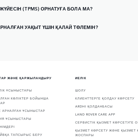
ҮЙЕСІН (TPMS) ОРНАТУҒА БОЛА МА?
РНАЛҒАН УАҚЫТ ҮШІН ҚАЛАЙ ТӨЛЕМІН?
ТАР ЖӘНЕ ҚАРЖЫЛАНДЫРУ
ИЕЛІК
ЛІК ҰСЫНЫСТАРЫ
ШОЛУ
ЛҒАН КӨЛІКТЕР БОЙЫНША
КЛИЕНТТЕРГЕ ҚОЛДАУ КӨРСЕТУ
ТАР
ARDHI ҚОЛДАНБАСЫ
Е АРНАЛҒАН ҰСЫНЫСТАР
LAND ROVER CARE APP
ИЯ ҰСЫНЫСТАРЫ
СЕРВИСТІК ҚЫЗМЕТ КӨРСЕТУГЕ 
НІМДЕРІ
ҚЫЗМЕТ КӨРСЕТУ ЖӘНЕ ҚЫЗМЕТ 
АЙВҚА ТАПСЫРЫС БЕРУ
ЖОСПАРЫ