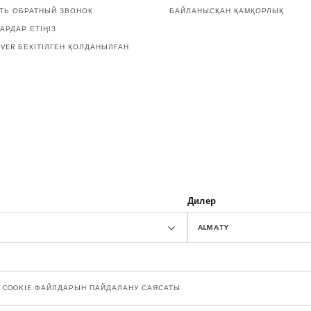
ТЬ ОБРАТНЫЙ ЗВОНОК
БАЙЛАНЫСҚАН ҚАМҚОРЛЫҚ
АРДАР ЕТІҢІЗ
OVER БЕКІТІЛГЕН ҚОЛДАНЫЛҒАН
Дилер
ALMATY
COOKIE ФАЙЛДАРЫН ПАЙДАЛАНУ САЯСАТЫ