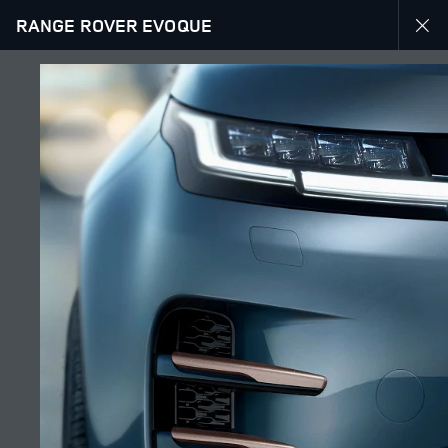
RANGE ROVER EVOQUE
RANGE ROVER EVOQUE
ГАЛЕРЕЯ
ӘҢГІМЕГЕ ҚОСЫЛУ
Өңір
ҚАЗАҚСТАН
Тіл
ҚАЗАҚ
Дилер