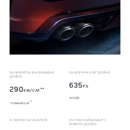
ЕҢ ЖОҒАРҒЫ ЖЫЛДАМДЫҚ
ЕҢ ЖОҒАРЫ ҚУАТ (ДЕЙІН)
(ДЕЙІН)
635
PS
290
**
КМ/САҒ
467кВт
**
180миля/сағ
0-100 КМ/САҒ (БАСТАП)
ЕҢ ҮЛКЕН АЙНАЛДЫРУ
МОМЕНТІ (ДЕЙІН)