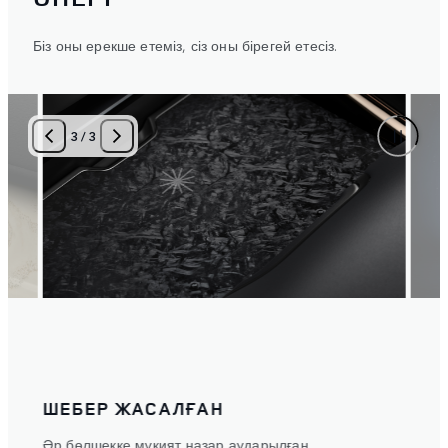
Біз оны ерекше етеміз, сіз оны бірегей етесіз.
3
/
3
ШЕБЕР ЖАСАЛҒАН
МІН
.
Әр бөлшекке мұқият назар аударылған.
Сізді