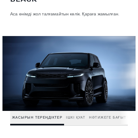
Аса өнімді жол талғамайтын көлік. Қараға жамылған.
ЖАСЫРЫН ТЕРЕҢДІКТЕР
ІШКІ ҚУАТ
НӘТИЖЕГЕ БАҒЫТТАЛҒ