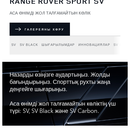
RANGE ROVER SPORT SV
АСА ӨНІМДІ ЖОЛ ТАЛҒАМАЙТЫН КӨЛІК
ГАЛЕРЕЯНЫ КӨРУ
SV
SV BLACK
ШЫҒАРЫЛЫМДАР
ИННОВАЦИЯЛАР
SV BES
Назарды өзіңізге аудартыңыз. Жолды
бағындырыңыз. Спорттық рухты жаңа
деңгейге шығарыңыз.
Аса өнімді жол талғамайтын көліктің үш
түрі: SV, SV Black және SV Carbon.