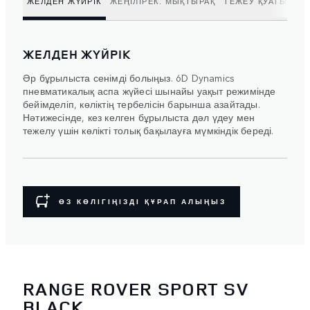
ЖЕЛДЕН ЖҮЙРІК
ЖЕҢІЛІРЕК. МЫҚТЫРАҚ
ТЕЖЕУ ҚУАТЫ
СО
ЖЕЛДЕН ЖҮЙРІК
Әр бұрылыста сенімді болыңыз. 6D Dynamics
пневматикалық аспа жүйесі шынайы уақыт режимінде
бейімделіп, көліктің тербелісін барынша азайтады.
Нәтижесінде, кез келген бұрылыста дәл үдеу мен
тежелу үшін көлікті толық бақылауға мүмкіндік береді.
ӨЗ КӨЛІГІҢІЗДІ ҚҰРАП АЛЫҢЫЗ
RANGE ROVER SPORT SV
BLACK