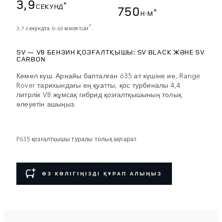
3,9
*
СЕКУНД
750
*
Н·М
*
3,7 секундта 0–60 миля/сағ
.
SV — V8 БЕНЗИН ҚОЗҒАЛТҚЫШЫ: SV BLACK ЖӘНЕ SV
CARBON
Кемел күш. Арнайы бапталған 635 ат күшіне ие, Range
Rover тарихындағы ең қуатты, қос турбиналы 4,4
литрлік V8 жұмсақ гибрид қозғалтқышының толық
әлеуетін ашыңыз.
P635 қозғалтқышы туралы толық ақпарат.
ӨЗ КӨЛІГІҢІЗДІ ҚҰРАП АЛЫҢЫЗ