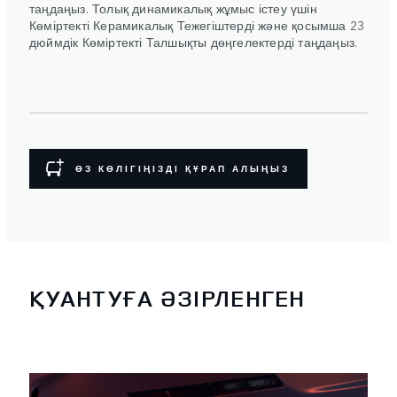
таңдаңыз. Толық динамикалық жұмыс істеу үшін
Көміртекті Керамикалық Тежегіштерді және қосымша 23
дюймдік Көміртекті Талшықты дөңгелектерді таңдаңыз.
ӨЗ КӨЛІГІҢІЗДІ ҚҰРАП АЛЫҢЫЗ
ҚУАНТУҒА ӘЗІРЛЕНГЕН