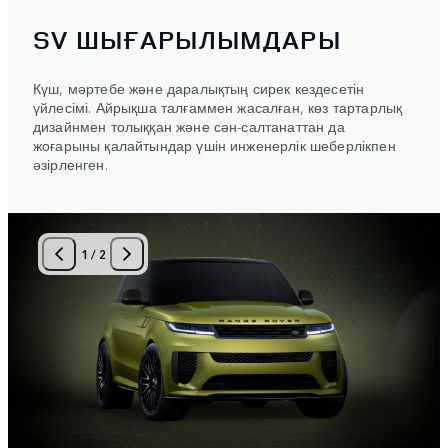
SV ШЫҒАРЫЛЫМДАРЫ
Күш, мәртебе және даралықтың сирек кездесетін
үйлесімі. Айрықша талғаммен жасалған, көз тартарлық
дизайнмен толыққан және сән-салтанаттан да
жоғарыны қалайтындар үшін инженерлік шеберлікпен
әзірленген.
1
/
2