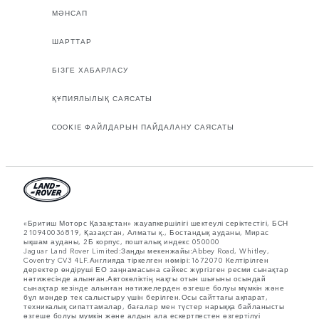
МӘНСАП
ШАРТТАР
БІЗГЕ ХАБАРЛАСУ
ҚҰПИЯЛЫЛЫҚ САЯСАТЫ
COOKIE ФАЙЛДАРЫН ПАЙДАЛАНУ САЯСАТЫ
«Бритиш Моторс Қазақстан» жауапкершілігі шектеулі серіктестігі, БСН
210940036819, Қазақстан, Алматы қ., Бостандық ауданы, Мирас
ықшам ауданы, 2Б корпус, пошталық индекс 050000
Jaguar Land Rover Limited:Заңды мекенжайы:Abbey Road, Whitley,
Coventry CV3 4LF.Англияда тіркелген нөмірі:1672070 Келтірілген
деректер өндіруші ЕО заңнамасына сәйкес жүргізген ресми сынақтар
нәтижесінде алынған.Автокөліктің нақты отын шығыны осындай
сынақтар кезінде алынған нәтижелерден өзгеше болуы мүмкін және
бұл мәндер тек салыстыру үшін берілген.Осы сайттағы ақпарат,
техникалық сипаттамалар, бағалар мен түстер нарыққа байланысты
өзгеше болуы мүмкін және алдын ала ескертпестен өзгертілуі