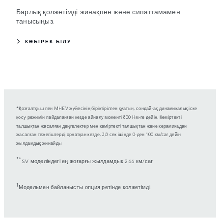
Барлық қолжетімді жинақпен және сипаттамамен
танысыңыз.
КӨБІРЕК БІЛУ
*Қозғалтқыш пен MHEV жүйесінің біріктірілген қуатын, сондай-ақ динамикалық іске
қосу режимін пайдаланған кезде айналу моменті 800 Нм-ге дейін. Көміртекті
талшықтан жасалған дөңгелектер мен көміртекті талшықтан және керамикадан
жасалған тежегіштерді орнатқан кезде, 3,8 сек ішінде 0-ден 100 км/сағ дейін
жылдамдық жинайды
**
SV моделіндегі ең жоғарғы жылдамдық 266 км/сағ
1
Модельмен байланысты опция ретінде қолжетімді.