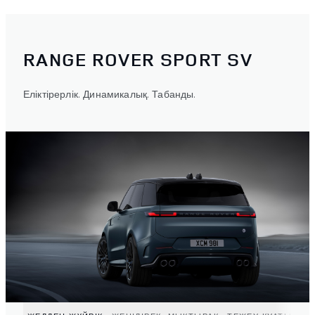
RANGE ROVER SPORT SV
Еліктірерлік. Динамикалық. Табанды.