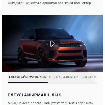
Өнімділігін күшейтуге арналған аса жеңіл бөлшектер.
ЕЛЕУЛІ АЙЫРМАШЫЛЫҚ
ЖІҢІШКЕ ЖИЕКТЕР
ІШКІ БЕРІКТІГІ
ЕЛЕУЛІ АЙЫРМАШЫЛЫҚ
Ашық Немесе боялған Көміртекті талшықты сорғышты