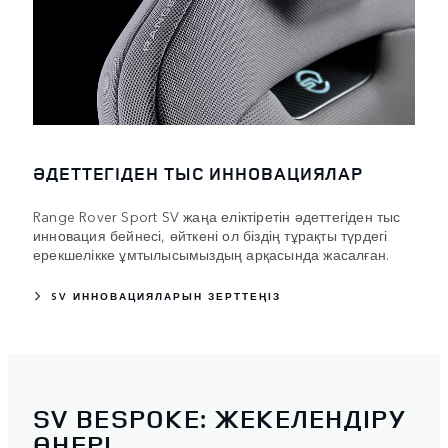
ӘДЕТТЕГІДЕН ТЫС ИННОВАЦИЯЛАР
Range Rover Sport SV жаңа еліктіретін әдеттегіден тыс
инновация бейнесі, өйткені ол біздің тұрақты түрдегі
ерекшелікке ұмтылысымыздың арқасында жасалған.
SV ИННОВАЦИЯЛАРЫН ЗЕРТТЕҢІЗ
SV BESPOKE: ЖЕКЕЛЕНДІРУ
ӨНЕРІ