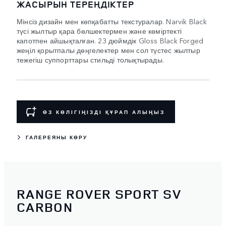
ЖАСЫРЫН ТЕРЕҢДІКТЕР
Мінсіз дизайн мен көпқабатты текстуралар. Narvik Black
түсі жылтыр қара бөлшектермен және көміртекті
капотпен айшықталған. 23 дюймдік Gloss Black Forged
жеңіл қорытпалы дөңгелектер мен сол түстес жылтыр
тежегіш суппорттары стильді толықтырады.
ӨЗ КӨЛІГІҢІЗДІ ҚҰРАП АЛЫҢЫЗ
ГАЛЕРЕЯНЫ КӨРУ
RANGE ROVER SPORT SV
CARBON