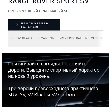
RANGE ROVER SPORT SV
ПРЕВОСХОДНЫЙ ПРАКТИЧНЫЙ SUV
ПРОСМОТРЕТЬ
ГАЛЕРЕЮ
SV
SV BLACK
SV CARBON
ЛИМИТИРОВАННЫЕ СЕРИИ
ИН
Притягивайте взгляды. Покоряйте
дороги. Выведите спортивный характер
на новый уровень.
Три версии превосходного практичного
SUV: SV, SV Black и SV Carbon.