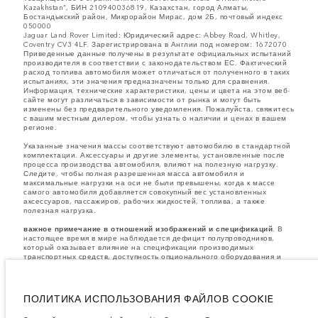
Kazakhstan”, БИН 210940036819, Казахстан, город Алматы,
Бостандыкский район, Микрорайон Мирас, дом 2Б, почтовый индекс
050000
Jaguar Land Rover Limited: Юридический адрес: Abbey Road, Whitley,
Coventry CV3 4LF. Зарегистрирована в Англии под номером: 1672070
Приведенные данные получены в результате официальных испытаний
производителя в соответствии с законодательством ЕС. Фактический
расход топлива автомобиля может отличаться от полученного в таких
испытаниях, эти значения предназначены только для сравнения.
Информация, технические характеристики, цены и цвета на этом веб-
сайте могут различаться в зависимости от рынка и могут быть
изменены без предварительного уведомления. Пожалуйста, свяжитесь
с вашим местным дилером, чтобы узнать о наличии и ценах в вашем
регионе.
Указанные значения массы соответствуют автомобилю в стандартной
комплектации. Аксессуары и другие элементы, установленные после
процесса производства автомобиля, влияют на полезную нагрузку.
Следите, чтобы полная разрешенная масса автомобиля и
максимальные нагрузки на оси не были превышены, когда к массе
самого автомобиля добавляется совокупный вес установленных
аксессуаров, пассажиров, рабочих жидкостей, топлива, а также
полезная нагрузка.
важное примечание в отношений изображений и спецификаций.
В
настоящее время в мире наблюдается дефицит полупроводников,
который оказывает влияние на спецификации производимых
транспортных средств, доступность опционального оборудования и
сроки производства. Ситуация меняется очень быстро. Поэтому
используемые на сайте изображения могут не в полной мере
соответствовать доступным особенностям, опциям, комплектациям и
цветовым схемам автомобилей. Подробную информацию о
ПОЛИТИКА ИСПОЛЬЗОВАНИЯ ФАЙЛОВ COOKIE
действующих ограничениях уточняйте у авторизованных дилеров.