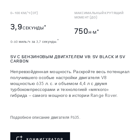
0–100 КМ/Ч (ОТ)
МАКСИМАЛЬНЫЙ КРУТЯЩИЙ
МОМЕНТ (ДО)
3,9
*
СЕКУНДЫ
750
*
Н·М
*
0–60 миль/ч за 3,7 секунды.
SV С БЕНЗИНОВЫМ ДВИГАТЕЛЕМ V8: SV BLACK И SV
CARBON
Непревзойденная мощность. Раскройте весь потенциал
получившего особые настройки двигателя V8
мощностью 635 л. с. и объемом 4,4 л с двумя
турбокомпрессорами и технологией «мягкого»
гибрида — самого мощного в истории Range Rover.
Подробное описание двигателя P635.
КОНФИГУРАТОР