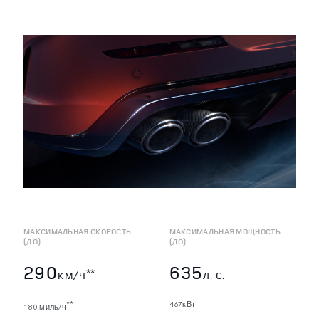
МАКСИМАЛЬНАЯ СКОРОСТЬ
МАКСИМАЛЬНАЯ МОЩНОСТЬ
(ДО)
(ДО)
290
635
**
КМ/Ч
Л. С.
467кВт
**
180 миль/ч