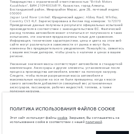
Товарищество с ограниченной ответственностью “British Motors
Kazakhstan”, БИН 210940036819, Казахстан, город Алматы,
Бостандыкский район, Микрорайон Мирас, дом 2Б, почтовый индекс
050000
Jaguar Land Rover Limited: Юридический адрес: Abbey Road, Whitley,
Coventry CV3 4LF. Зарегистрирована в Англии под номером: 1672070
Приведенные данные получены в результате официальных испытаний
производителя в соответствии с законодательством ЕС. Фактический
расход топлива автомобиля может отличаться от полученного в таких
испытаниях, эти значения предназначены только для сравнения.
Информация, технические характеристики, цены и цвета на этом веб-
сайте могут различаться в зависимости от рынка и могут быть
изменены без предварительного уведомления. Пожалуйста, свяжитесь
с вашим местным дилером, чтобы узнать о наличии и ценах в вашем
регионе.
Указанные значения массы соответствуют автомобилю в стандартной
комплектации. Аксессуары и другие элементы, установленные после
процесса производства автомобиля, влияют на полезную нагрузку.
Следите, чтобы полная разрешенная масса автомобиля и
максимальные нагрузки на оси не были превышены, когда к массе
самого автомобиля добавляется совокупный вес установленных
аксессуаров, пассажиров, рабочих жидкостей, топлива, а также
полезная нагрузка.
важное примечание в отношений изображений и спецификаций.
В
настоящее время в мире наблюдается дефицит полупроводников,
который оказывает влияние на спецификации производимых
ПОЛИТИКА ИСПОЛЬЗОВАНИЯ ФАЙЛОВ COOKIE
транспортных средств, доступность опционального оборудования и
сроки производства. Ситуация меняется очень быстро. Поэтому
Этот сайт использует файлы
cookie
. Закрывая, Вы соглашаетесь на
используемые на сайте изображения могут не в полной мере
использование cookie в соответствии с нашей
политикой
.
соответствовать доступным особенностям, опциям, комплектациям и
цветовым схемам автомобилей. Подробную информацию о
действующих ограничениях уточняйте у авторизованных дилеров.