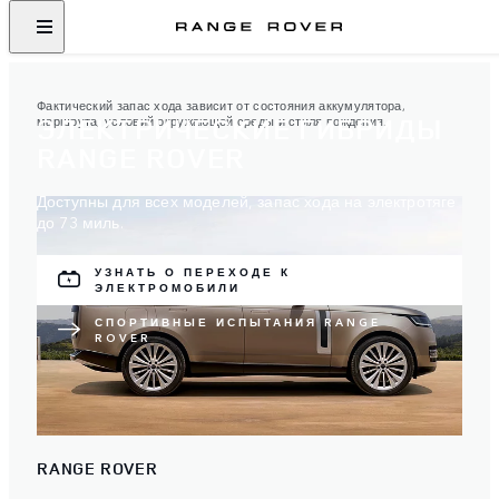
Фактический запас хода зависит от состояния аккумулятора,
ЭЛЕКТРИЧЕСКИЕ ГИБРИДЫ
маршрута, условий окружающей среды и стиля вождения.
RANGE ROVER
Доступны для всех моделей, запас хода на электротяге
до 73 миль.
УЗНАТЬ О ПЕРЕХОДЕ К
ЭЛЕКТРОМОБИЛИ
СПОРТИВНЫЕ ИСПЫТАНИЯ RANGE
ROVER
RANGE ROVER