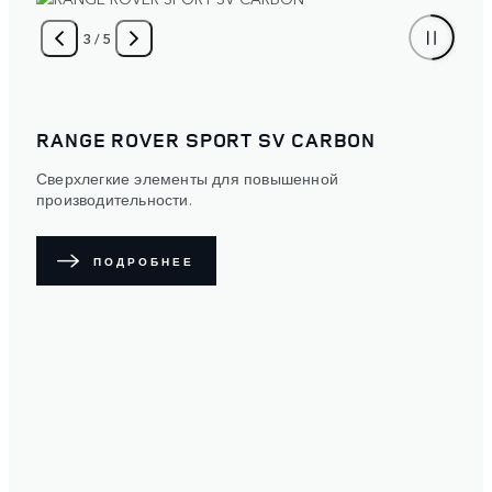
4
/
5
RANGE ROVER SPORT
Выразительность. Защита. Опциональная защитная
матовая пленка рассеивает свет по поверхности
кузова, придавая автомобилю уникальный облик. Шесть
цветовых вариантов на выбор.
ПОДРОБНЕЕ