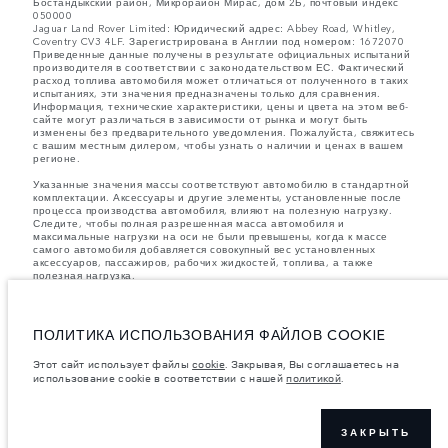
Бостандыкский район, Микрорайон Мирас, дом 2Б, почтовый индекс
050000
Jaguar Land Rover Limited: Юридический адрес: Abbey Road, Whitley,
Coventry CV3 4LF. Зарегистрирована в Англии под номером: 1672070
Приведенные данные получены в результате официальных испытаний
производителя в соответствии с законодательством ЕС. Фактический
расход топлива автомобиля может отличаться от полученного в таких
испытаниях, эти значения предназначены только для сравнения.
Информация, технические характеристики, цены и цвета на этом веб-
сайте могут различаться в зависимости от рынка и могут быть
изменены без предварительного уведомления. Пожалуйста, свяжитесь
с вашим местным дилером, чтобы узнать о наличии и ценах в вашем
регионе.
Указанные значения массы соответствуют автомобилю в стандартной
комплектации. Аксессуары и другие элементы, установленные после
процесса производства автомобиля, влияют на полезную нагрузку.
Следите, чтобы полная разрешенная масса автомобиля и
максимальные нагрузки на оси не были превышены, когда к массе
самого автомобиля добавляется совокупный вес установленных
аксессуаров, пассажиров, рабочих жидкостей, топлива, а также
полезная нагрузка.
важное примечание в отношений изображений и спецификаций.
В
настоящее время в мире наблюдается дефицит полупроводников,
который оказывает влияние на спецификации производимых
ПОЛИТИКА ИСПОЛЬЗОВАНИЯ ФАЙЛОВ COOKIE
транспортных средств, доступность опционального оборудования и
сроки производства. Ситуация меняется очень быстро. Поэтому
Этот сайт использует файлы
cookie
. Закрывая, Вы соглашаетесь на
используемые на сайте изображения могут не в полной мере
использование cookie в соответствии с нашей
политикой
.
соответствовать доступным особенностям, опциям, комплектациям и
цветовым схемам автомобилей. Подробную информацию о
действующих ограничениях уточняйте у авторизованных дилеров.
Указанные цены включают налог на добавленную стоимость (НДС).
ЗАКРЫТЬ
Цены действительны только для моделей 2026 года.