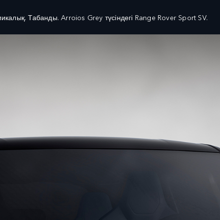
микалық. Табанды. Arroios Grey түсіндегі Range Rover Sport SV.
ТАР ЖӘНЕ ҚАРЖЫЛАНДЫРУ
ИЕЛІК
ЛІК ҰСЫНЫСТАРЫ
ШОЛУ
ЛҒАН КӨЛІКТЕР БОЙЫНША
КЛИЕНТТЕРГЕ ҚОЛДАУ КӨРСЕТУ
ТАР
ARDHI ҚОЛДАНБАСЫ
Е АРНАЛҒАН ҰСЫНЫСТАР
LAND ROVER CARE APP
ИЯ ҰСЫНЫСТАРЫ
СЕРВИСТІК ҚЫЗМЕТ КӨРСЕТУГЕ 
НІМДЕРІ
ҚЫЗМЕТ КӨРСЕТУ ЖӘНЕ ҚЫЗМЕТ 