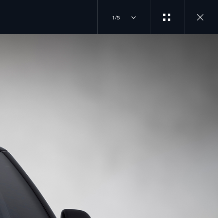
1/5
БІЗДІҢ
ӘҢГІМЕГЕ ҚОСЫЛУ
БРЕНДТЕР
RANGE ROVER
INSTAGRAM
DEFENDER
DISCOVERY
TIKTOK
JAGUAR
ОНЛАЙН ЖАЗЫЛУ
КӨРСЕТУ