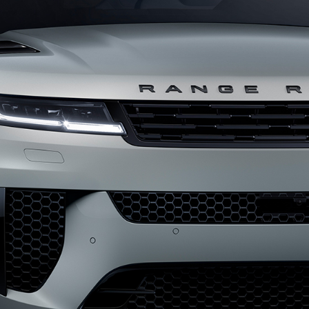
АЙВҚА ТАПСЫРЫС БЕРУ
ЖОСПАРЫ
ТЬ ОБРАТНЫЙ ЗВОНОК
БАЙЛАНЫСҚАН ҚАМҚОРЛЫҚ
АРДАР ЕТІҢІЗ
OVER БЕКІТІЛГЕН ҚОЛДАНЫЛҒАН
Дилер
ALMATY
COOKIE ФАЙЛДАРЫН ПАЙДАЛАНУ САЯСАТЫ