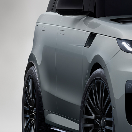
ТЕСТ-ДР
ЗАПРОСИ
МЕНІ ХАБ
RANGE R
Өңір
Тіл
ҚАЗАҚСТАН
ҚАЗАҚ
МӘНСАП
ШАРТТАР
БІЗГЕ ХАБАРЛАСУ
ҚҰПИЯЛЫЛЫҚ САЯСАТЫ