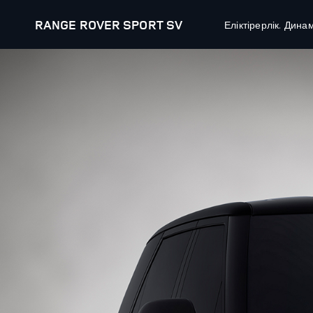
RANGE ROVER SPORT SV
Еліктірерлік. Дина
БІЗДІҢ АВТОКӨЛІКТЕР
ҰСЫНЫС
RANGE ROVER
ЖАҢА КӨ
RANGE ROVER SPORT
ҚОЛДАНЫ
ҰСЫНЫС
RANGE ROVER VELAR
ИЕЛЕРІН
RANGE ROVER EVOQUE
КОЛЛЕКЦ
АРНАЙЫ АВТОКӨЛІКТЕРМЕН ЖАСАЛАТЫН
ҚАРЖЫ Ө
ОПЕРАЦИЯЛАР