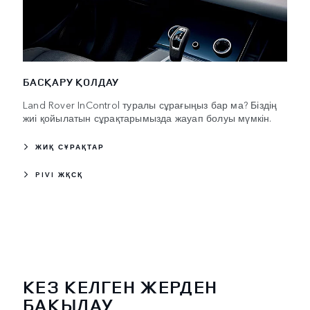
БАСҚАРУ ҚОЛДАУ
Land Rover InControl туралы сұрағыңыз бар ма? Біздің
жиі қойылатын сұрақтарымызда жауап болуы мүмкін.
ЖИҚ СҰРАҚТАР
PIVI ЖҚСҚ
КЕЗ КЕЛГЕН ЖЕРДЕН
БАҚЫЛАУ