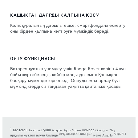
ҚАШЫҚТАН ДАЯРДЫ ҚАЛПЫНА ҚОСУ
Көлік құралының дабылы өшсе, смартфондағы ескерту
оны бірден қалпына келтіруге мүмкіндік береді.
ОЯТУ ФУНКЦИЯСЫ
Батарея қуатын үнемдеу үшін Range Rover көлігін 4 күн
бойы жүргізбесеңіз, кейбір маңызды емес Қашықтан
басқару мүмкіндіктері өшеді. Оянуды жоспарлау бұл
мүмкіндіктерді сіз таңдаған уақытта қайта іске қосады.
1
Көптеген Android үшін Apple App Store немесе Google Play
АРҚЫЛЫ ҚОСЫЛЫҢЫЗ
АРҚЫЛЫ
арқылы жүктеп алуға болады
және Apple