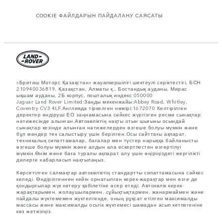
COOKIE ФАЙЛДАРЫН ПАЙДАЛАНУ САЯСАТЫ
«Бритиш Моторс Қазақстан» жауапкершілігі шектеулі серіктестігі, БСН
210940036819, Қазақстан, Алматы қ., Бостандық ауданы, Мирас
ықшам ауданы, 2Б корпус, пошталық индекс 050000
Jaguar Land Rover Limited:Заңды мекенжайы:Abbey Road, Whitley,
Coventry CV3 4LF.Англияда тіркелген нөмірі:1672070 Келтірілген
деректер өндіруші ЕО заңнамасына сәйкес жүргізген ресми сынақтар
нәтижесінде алынған.Автокөліктің нақты отын шығыны осындай
сынақтар кезінде алынған нәтижелерден өзгеше болуы мүмкін және
бұл мәндер тек салыстыру үшін берілген.Осы сайттағы ақпарат,
техникалық сипаттамалар, бағалар мен түстер нарыққа байланысты
өзгеше болуы мүмкін және алдын ала ескертпестен өзгертілуі
мүмкін.Өнім және баға туралы ақпарат алу үшін өңіріңіздегі жергілікті
дилерге хабарласып нақтылаңыз.
Көрсетілген салмақтар автокөліктің стандартты сипаттамасына сәйкес
келеді. Өндірілгеннен кейін орнатылған керек-жарақтар мен өзге де
қондырғылар жүк көтеру қабілетіне әсер етеді. Автокөлік керек-
жарақтарымен, жолаушылармен, сұйықтықтармен, жанармаймен және
пайдалы жүктемемен жүктелгенде, оның рұқсат етілген максималды
массасы және максималды осьтік жүктемесі шамадан асып кетпегеніне
көз жеткізіңіз.