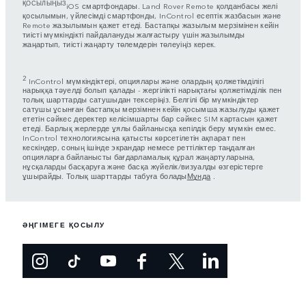
ҚОСЫЛЫҢЫЗ
iOS смартфондары. Land Rover Remote қолданбасы желі
қосылымын, үйлесімді смартфонды, InControl есептік жазбасын және
Remote жазылымын қажет етеді. Бастапқы жазылым мерзімінен кейін
тиісті мүмкіндікті пайдалануды жалғастыру үшін жазылымды
жаңартып, тиісті жаңарту төлемдерін төлеуіңіз керек.
2
InControl мүмкіндіктері, опциялары және олардың қолжетімділігі
нарыққа тәуелді болып қалады - жергілікті нарықтағы қолжетімділік пен
толық шарттарды сатушыдан тексеріңіз. Белгілі бір мүмкіндіктер
сатушы ұсынған бастапқы мерзімнен кейін қосымша жазылуды қажет
ететін сәйкес деректер келісімшарты бар сәйкес SIM картасын қажет
етеді. Барлық жерлерде ұялы байланысқа кепілдік беру мүмкін емес.
InControl технологиясына қатысты көрсетілетін ақпарат пен
кескіндер, соның ішінде экрандар немесе реттіліктер таңдалған
опцияларға байланысты бағдарламалық құрал жаңартуларына,
нұсқаларды басқаруға және басқа жүйелік/визуалды өзгерістерге
ұшырайды. Толық шарттарды табуға болады
Мұнда
.
ӘҢГІМЕГЕ ҚОСЫЛУ