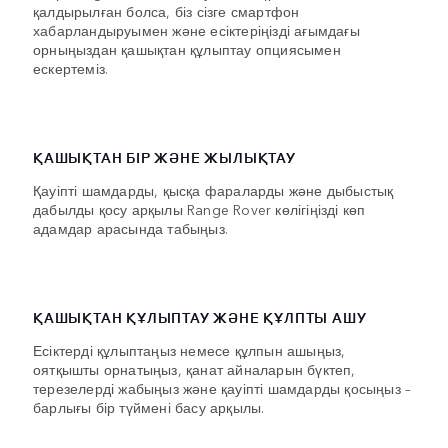
қалдырылған болса, біз сізге смартфон
хабарландыруымен және есіктеріңізді ағымдағы
орныңыздан қашықтан құлыптау опциясымен
ескертеміз.
ҚАШЫҚТАН БІР ЖӘНЕ ЖЫЛЫҚТАУ
Қауіпті шамдарды, қысқа фараларды және дыбыстық
дабылды қосу арқылы Range Rover көлігіңізді көп
адамдар арасында табыңыз.
ҚАШЫҚТАН ҚҰЛЫПТАУ ЖӘНЕ ҚҰЛПТЫ АШУ
Есіктерді құлыптаңыз немесе құлпын ашыңыз,
оятқышты орнатыңыз, қанат айналарын бүктеп,
терезелерді жабыңыз және қауіпті шамдарды қосыңыз –
барлығы бір түймені басу арқылы.