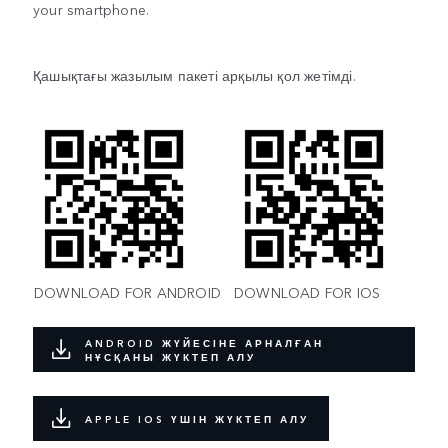
your smartphone.
Қашықтағы жазылым пакеті арқылы қол жетімді.
DOWNLOAD FOR ANDROID
DOWNLOAD FOR IOS
ANDROID ЖҮЙЕСІНЕ АРНАЛҒАН
НҰСҚАНЫ ЖҮКТЕП АЛУ
APPLE IOS ҮШІН ЖҮКТЕП АЛУ