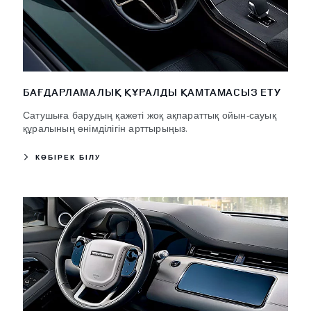
БАҒДАРЛАМАЛЫҚ ҚҰРАЛДЫ ҚАМТАМАСЫЗ ЕТУ
Сатушыға барудың қажеті жоқ ақпараттық ойын-сауық
құралының өнімділігін арттырыңыз.
КӨБІРЕК БІЛУ