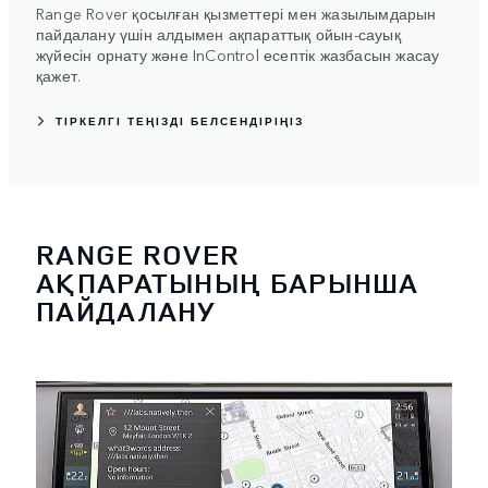
Range Rover қосылған қызметтері мен жазылымдарын
пайдалану үшін алдымен ақпараттық ойын-сауық
жүйесін орнату және InControl есептік жазбасын жасау
қажет.
ТІРКЕЛГІ ТЕҢІЗДІ БЕЛСЕНДІРІҢІЗ
RANGE ROVER
АҚПАРАТЫНЫҢ БАРЫНША
ПАЙДАЛАНУ