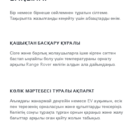
Бір немесе бірнеше сөйлемнен тұратын сілтеме.
Тақырыпта жазылғанды кеңейту үшін абзацтарды өнім.
ҚАШЫҚТАН БАСҚАРУ ҚҰРАЛЫ
Сізге және барлық жолаушыларға ішке кірген сәттен
бастап ыңғайлы болу үшін температураны орнату
арқылы Range Rover көлігін алдын ала дайындаңыз.
КӨЛІК МӘРТЕБЕСІ ТУРАЛЫ АҚПАРАТ
Ағымдағы жанармай деңгейін немесе EV ауқымын, есік
пен терезенің орналасуын және құлыптарды тексеріңіз.
Көліктің соңғы тұрақта тұрған орнын қараңыз және жаяу
бағыттар арқылы оған қайту жолын табыңыз.