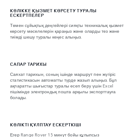
КӨЛІККЕ ҚЫЗМЕТ КӨРСЕТУ ТУРАЛЫ
ЕСКЕРТПЕЛЕР
Төмен сұйықтық деңгейлері сияқты техникалық қызмет
көрсету мәселелерін қараңыз және оларды тез және
тиімді шешу туралы кеңес алыңыз.
САПАР ТАРИХЫ
Саяхат тарихын, соның ішінде маршрут пен жүгіріс
статистикасын автоматты түрде жазып алыңыз. Бұл
ақпаратты шығыстар туралы есеп беру үшін Excel
пішімінде электрондық пошта арқылы экспорттауға
болады.
КӨЛІКТІ ҚҰЛПТАУ ЕСКЕРТКІШІ
Егер Range Rover 15 минут бойы құлыпсыз