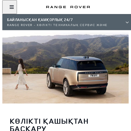
БАЙЛАНЫСҚАН ҚАМҚОРЛЫҚ 24/7
RANGE ROVER – КӨЛІКТІ ТЕХНИКАЛЫҚ СЕРВИС ЖӘНЕ
ТЕХНИКАЛЫҚ ҚЫЗМЕТ КӨРСЕТУ [ТҮПНҰСҚА БӨЛШЕКТЕР,
КУЗОВТЫ ТЕХНИКАЛЫҚ ҚЫЗМЕТ КӨРСЕТУ ЖӘНЕ ТАҒЫ
БАСҚАЛАР]
КӨЛІКТІ ҚАШЫҚТАН
БАСҚАРУ