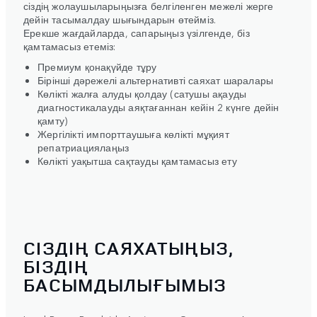
сіздің жолаушыларыңызға белгіленген межелі жерге
дейін тасымалдау шығындарын өтейміз.
Ерекше жағдайларда, сапарыңыз үзілгенде, біз
қамтамасыз етеміз:
Премиум қонақүйде тұру
Бірінші дәрежелі альтернативті саяхат шаралары
Көлікті жалға алуды қолдау (сатушы ақауды
диагностикалауды аяқтағаннан кейін 2 күнге дейін
қамту)
Жергілікті импорттаушыға көлікті мұқият
репатриациялаңыз
Көлікті уақытша сақтауды қамтамасыз ету
СІЗДІҢ САЯХАТЫҢЫЗ,
БІЗДІҢ
БАСЫМДЫЛЫҒЫМЫЗ