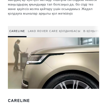
маңыздырақ қиындыққа тап болсаңыз да, біз сізді тез
және қауіпсіз жолға қайтару үшін осындамыз. Жедел
қолдауға мыналар арқылы қол жеткізіңіз:
CARELINE
LAND ROVER CARE ҚОЛДАНБАСЫ
B-ҚОҢЫРАУ Т
CARELINE