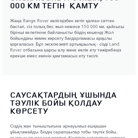
000 КМ ТЕГІН ҚАМТУ
Жаңа Range Rover көлігіңізбен кетіп қалған сәттен
бастап, сіз толық бес жыл немесе 150 000 км, қайсысы
бірінші келетініне байланысты біздің кешенді Жол
бойындағы көмек көрсету бағдарламасы арқылы
қорғаласыз. Бұл эксклюзивті артықшылық - сізді Land
Rover отбасына қарсы алу және иелік ету тәжірибеңіз
ерекше емес екенін қамтамасыз ету тәсілі.
САУСАҚТАРДЫҢ ҰШЫНДА
ТӘУЛІК БОЙЫ ҚОЛДАУ
КӨРСЕТУ
Сіздің жан тыныштығына арнауымыз ешқашан
ұйықтамайды. Біздің сарапшылар тобы тәулік бойы,
жылдың әр күні қол жетімді. Кішігірім сәтсіздікке немесе