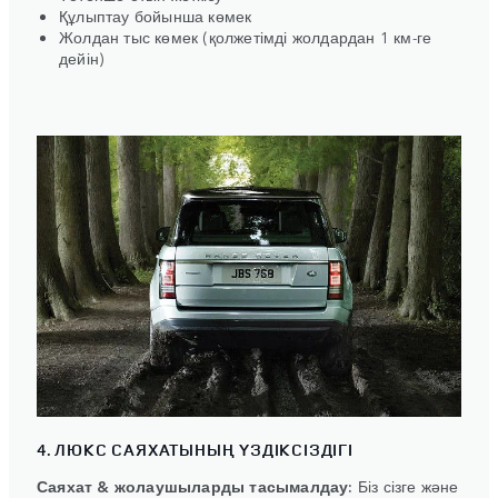
Құлыптау бойынша көмек
Жолдан тыс көмек (қолжетімді жолдардан 1 км-ге
дейін)
4. ЛЮКС САЯХАТЫНЫҢ ҮЗДІКСІЗДІГІ
Саяхат & жолаушыларды тасымалдау:
Біз сізге және