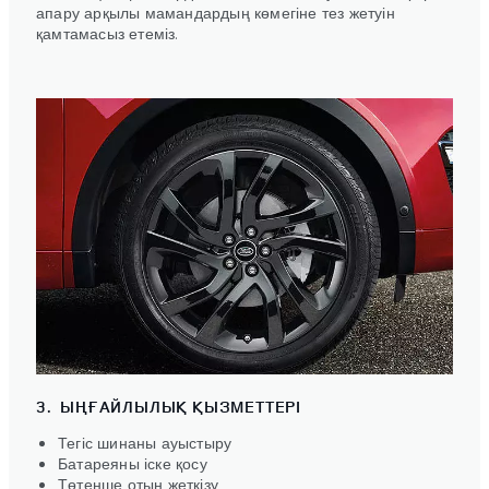
апару арқылы мамандардың көмегіне тез жетуін
қамтамасыз етеміз.
3. ЫҢҒАЙЛЫЛЫҚ ҚЫЗМЕТТЕРІ
Тегіс шинаны ауыстыру
Батареяны іске қосу
Төтенше отын жеткізу