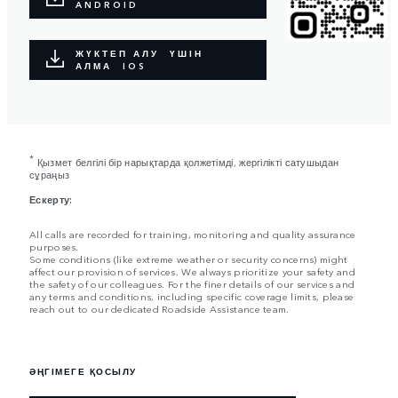
ANDROID
ЖҮКТЕП АЛУ ҮШІН
АЛМА IOS
*
Қызмет белгілі бір нарықтарда қолжетімді, жергілікті сатушыдан
сұраңыз
Ескерту:
All calls are recorded for training, monitoring and quality assurance
purposes.
Some conditions (like extreme weather or security concerns) might
affect our provision of services. We always prioritize your safety and
the safety of our colleagues. For the finer details of our services and
any terms and conditions, including specific coverage limits, please
reach out to our dedicated Roadside Assistance team.
ӘҢГІМЕГЕ ҚОСЫЛУ