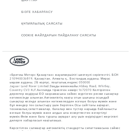
БІЗГЕ ХАБАРЛАСУ
ҚҰПИЯЛЫЛЫҚ САЯСАТЫ
COOKIE ФАЙЛДАРЫН ПАЙДАЛАНУ САЯСАТЫ
«Бритиш Моторс Қазақстан» жауапкершілігі шектеулі серіктестігі, БСН
210940036819, Қазақстан, Алматы қ., Бостандық ауданы, Мирас
ықшам ауданы, 2Б корпус, пошталық индекс 050000
Jaguar Land Rover Limited:Заңды мекенжайы:Abbey Road, Whitley,
Coventry CV3 4LF.Англияда тіркелген нөмірі:1672070 Келтірілген
деректер өндіруші ЕО заңнамасына сәйкес жүргізген ресми сынақтар
нәтижесінде алынған.Автокөліктің нақты отын шығыны осындай
сынақтар кезінде алынған нәтижелерден өзгеше болуы мүмкін және
бұл мәндер тек салыстыру үшін берілген.Осы сайттағы ақпарат,
техникалық сипаттамалар, бағалар мен түстер нарыққа байланысты
өзгеше болуы мүмкін және алдын ала ескертпестен өзгертілуі
мүмкін.Өнім және баға туралы ақпарат алу үшін өңіріңіздегі жергілікті
дилерге хабарласып нақтылаңыз.
Көрсетілген салмақтар автокөліктің стандартты сипаттамасына сәйкес