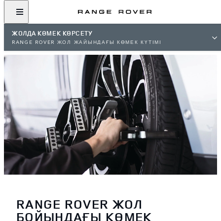
ЖОЛДА КӨМЕК КӨРСЕТУ
RANGE ROVER ЖОЛ ЖАЙЫНДАҒЫ КӨМЕК КҮТІМІ
RANGE ROVER ЖОЛ
БОЙЫНДАҒЫ КӨМЕК