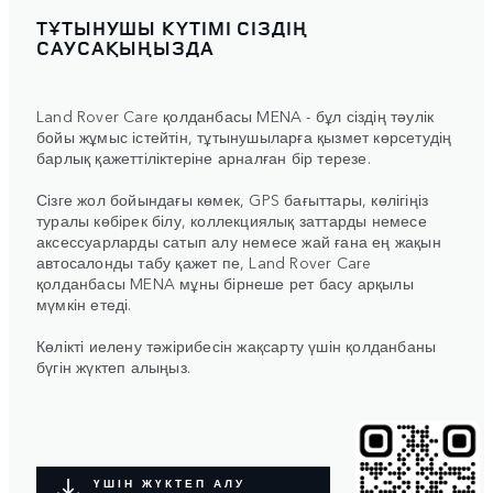
ТҰТЫНУШЫ КҮТІМІ СІЗДІҢ
САУСАҚЫҢЫЗДА
Land Rover Care қолданбасы MENA - бұл сіздің тәулік
бойы жұмыс істейтін, тұтынушыларға қызмет көрсетудің
барлық қажеттіліктеріне арналған бір терезе.
Сізге жол бойындағы көмек, GPS бағыттары, көлігіңіз
туралы көбірек білу, коллекциялық заттарды немесе
аксессуарларды сатып алу немесе жай ғана ең жақын
автосалонды табу қажет пе, Land Rover Care
қолданбасы MENA мұны бірнеше рет басу арқылы
мүмкін етеді.
Көлікті иелену тәжірибесін жақсарту үшін қолданбаны
бүгін жүктеп алыңыз.
ҮШІН ЖҮКТЕП АЛУ