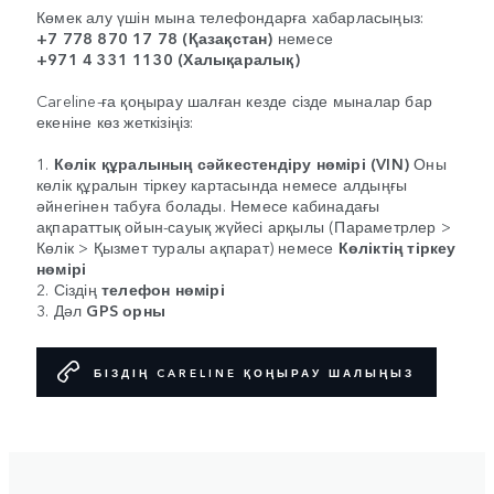
Көмек алу үшін мына телефондарға хабарласыңыз:
+7 778 870 17 78 (Қазақстан)
немесе
+971 4 331 1130 (Халықаралық)
Careline-ға қоңырау шалған кезде сізде мыналар бар
екеніне көз жеткізіңіз:
1.
Көлік құралының сәйкестендіру нөмірі (VIN)
Оны
көлік құралын тіркеу картасында немесе алдыңғы
әйнегінен табуға болады. Немесе кабинадағы
ақпараттық ойын-сауық жүйесі арқылы (Параметрлер >
Көлік > Қызмет туралы ақпарат) немесе
Көліктің тіркеу
нөмірі
2. Сіздің
телефон нөмірі
3. Дәл
GPS орны
БІЗДІҢ CARELINE ҚОҢЫРАУ ШАЛЫҢЫЗ