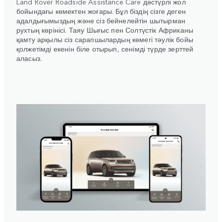
Land Rover Roadside Assistance Care дәстүрлі жол
бойындағы көмектен жоғары. Бұл біздің сізге деген
адалдығымыздың және сіз бейнелейтін шытырман
рухтың көрінісі. Таяу Шығыс пен Солтүстік Африканы
қамту арқылы сіз сарапшылардың көмегі тәулік бойы
қолжетімді екенін біле отырып, сенімді түрде зерттей
аласыз.