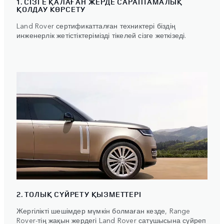
1. СІЗГЕ ҚАЛАҒАН ЖЕРДЕ САРАПТАМАЛЫҚ
ҚОЛДАУ КӨРСЕТУ
Land Rover сертификатталған техниктері біздің
инженерлік жетістіктерімізді тікелей сізге жеткізеді.
2. ТОЛЫҚ СҮЙРЕТУ ҚЫЗМЕТТЕРІ
Жергілікті шешімдер мүмкін болмаған кезде, Range
Rover-тің жақын жердегі Land Rover сатушысына сүйреп