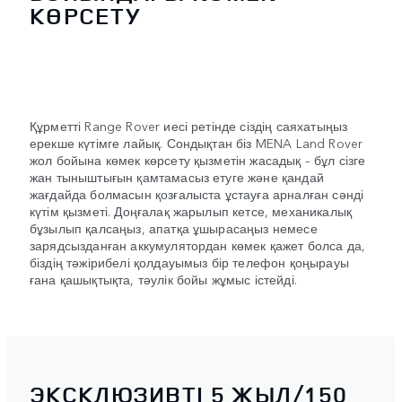
КӨРСЕТУ
Құрметті Range Rover иесі ретінде сіздің саяхатыңыз
ерекше күтімге лайық. Сондықтан біз MENA Land Rover
жол бойына көмек көрсету қызметін жасадық – бұл сізге
жан тыныштығын қамтамасыз етуге және қандай
жағдайда болмасын қозғалыста ұстауға арналған сәнді
күтім қызметі. Доңғалақ жарылып кетсе, механикалық
бұзылып қалсаңыз, апатқа ұшырасаңыз немесе
зарядсызданған аккумулятордан көмек қажет болса да,
біздің тәжірибелі қолдауымыз бір телефон қоңырауы
ғана қашықтықта, тәулік бойы жұмыс істейді.
ЭКСКЛЮЗИВТІ 5 ЖЫЛ/150