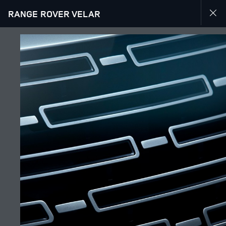
RANGE ROVER VELAR
УЗНАТЬ БОЛЬШЕ О RANGE ROVER VELAR-RU
ГАЛЕРЕЯ
ПОДПИСЫВАЙТЕСЬ
Өңір
КАЗАХСТАН
Тіл
РУССКИЙ
Дилер