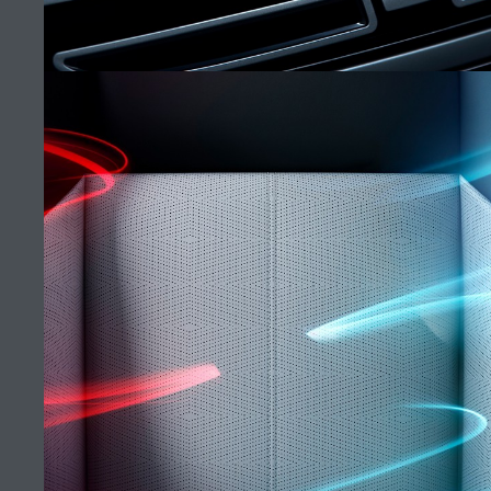
ALMATY
ДИЛЕРДІ ТАБУ
КАРЬЕРА
УСЛОВИЯ
СВЯЗАТЬСЯ С НАМИ
ПОЛИТИКА КОНФИДЕНЦИАЛЬНОСТИ
НЕПОВТОРИМЫЙ VELAR
ПОЛИТИКА ИСПОЛЬЗОВАНИЯ ФАЙЛОВ COOKIE
(9)
Товарищество с ограниченной ответственностью “British Motors
Kazakhstan”, БИН 210940036819, Казахстан, город Алматы,