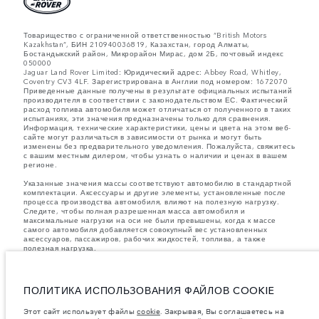
Товарищество с ограниченной ответственностью “British Motors
Kazakhstan”, БИН 210940036819, Казахстан, город Алматы,
Бостандыкский район, Микрорайон Мирас, дом 2Б, почтовый индекс
050000
Jaguar Land Rover Limited: Юридический адрес: Abbey Road, Whitley,
Coventry CV3 4LF. Зарегистрирована в Англии под номером: 1672070
Приведенные данные получены в результате официальных испытаний
производителя в соответствии с законодательством ЕС. Фактический
расход топлива автомобиля может отличаться от полученного в таких
испытаниях, эти значения предназначены только для сравнения.
Информация, технические характеристики, цены и цвета на этом веб-
сайте могут различаться в зависимости от рынка и могут быть
изменены без предварительного уведомления. Пожалуйста, свяжитесь
с вашим местным дилером, чтобы узнать о наличии и ценах в вашем
регионе.
Указанные значения массы соответствуют автомобилю в стандартной
комплектации. Аксессуары и другие элементы, установленные после
процесса производства автомобиля, влияют на полезную нагрузку.
Следите, чтобы полная разрешенная масса автомобиля и
максимальные нагрузки на оси не были превышены, когда к массе
самого автомобиля добавляется совокупный вес установленных
аксессуаров, пассажиров, рабочих жидкостей, топлива, а также
полезная нагрузка.
важное примечание в отношений изображений и спецификаций.
В
настоящее время в мире наблюдается дефицит полупроводников,
который оказывает влияние на спецификации производимых
ПОЛИТИКА ИСПОЛЬЗОВАНИЯ ФАЙЛОВ COOKIE
транспортных средств, доступность опционального оборудования и
сроки производства. Ситуация меняется очень быстро. Поэтому
Этот сайт использует файлы
cookie
. Закрывая, Вы соглашаетесь на
используемые на сайте изображения могут не в полной мере