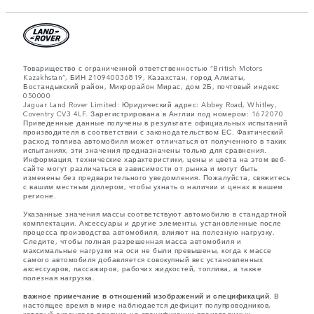
Товарищество с ограниченной ответственностью “British Motors
Kazakhstan”, БИН 210940036819, Казахстан, город Алматы,
Бостандыкский район, Микрорайон Мирас, дом 2Б, почтовый индекс
050000
Jaguar Land Rover Limited: Юридический адрес: Abbey Road, Whitley,
Coventry CV3 4LF. Зарегистрирована в Англии под номером: 1672070
Приведенные данные получены в результате официальных испытаний
производителя в соответствии с законодательством ЕС. Фактический
расход топлива автомобиля может отличаться от полученного в таких
испытаниях, эти значения предназначены только для сравнения.
Информация, технические характеристики, цены и цвета на этом веб-
сайте могут различаться в зависимости от рынка и могут быть
изменены без предварительного уведомления. Пожалуйста, свяжитесь
с вашим местным дилером, чтобы узнать о наличии и ценах в вашем
регионе.
Указанные значения массы соответствуют автомобилю в стандартной
комплектации. Аксессуары и другие элементы, установленные после
процесса производства автомобиля, влияют на полезную нагрузку.
Следите, чтобы полная разрешенная масса автомобиля и
максимальные нагрузки на оси не были превышены, когда к массе
самого автомобиля добавляется совокупный вес установленных
аксессуаров, пассажиров, рабочих жидкостей, топлива, а также
полезная нагрузка.
важное примечание в отношений изображений и спецификаций.
В
настоящее время в мире наблюдается дефицит полупроводников,