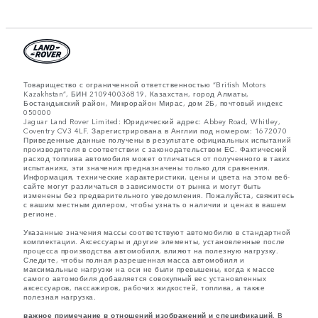
Товарищество с ограниченной ответственностью “British Motors
Kazakhstan”, БИН 210940036819, Казахстан, город Алматы,
Бостандыкский район, Микрорайон Мирас, дом 2Б, почтовый индекс
050000
Jaguar Land Rover Limited: Юридический адрес: Abbey Road, Whitley,
Coventry CV3 4LF. Зарегистрирована в Англии под номером: 1672070
Приведенные данные получены в результате официальных испытаний
производителя в соответствии с законодательством ЕС. Фактический
расход топлива автомобиля может отличаться от полученного в таких
испытаниях, эти значения предназначены только для сравнения.
Информация, технические характеристики, цены и цвета на этом веб-
сайте могут различаться в зависимости от рынка и могут быть
изменены без предварительного уведомления. Пожалуйста, свяжитесь
с вашим местным дилером, чтобы узнать о наличии и ценах в вашем
регионе.
Указанные значения массы соответствуют автомобилю в стандартной
комплектации. Аксессуары и другие элементы, установленные после
процесса производства автомобиля, влияют на полезную нагрузку.
Следите, чтобы полная разрешенная масса автомобиля и
максимальные нагрузки на оси не были превышены, когда к массе
самого автомобиля добавляется совокупный вес установленных
аксессуаров, пассажиров, рабочих жидкостей, топлива, а также
полезная нагрузка.
важное примечание в отношений изображений и спецификаций.
В