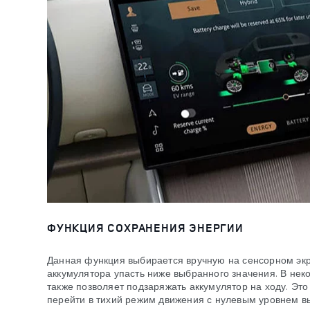
ФУНКЦИЯ СОХРАНЕНИЯ ЭНЕРГИИ
Данная функция выбирается вручную на сенсорном экр
аккумулятора упасть ниже выбранного значения. В нек
также позволяет подзаряжать аккумулятор на ходу. Эт
перейти в тихий режим движения с нулевым уровнем в