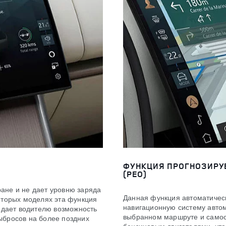
ФУНКЦИЯ ПРОГНОЗИРУ
(PEO)
ане и не дает уровню заряда
Данная функция автоматическ
оторых моделях эта функция
навигационную систему авто
о дает водителю возможность
выбранном маршруте и самос
ыбросов на более поздних
бензиновым двигателями, чтоб