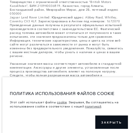
Товарищество с ограниченной ответственностью “British Motors
Kazakhstan”, БИН 210940036819, Казахстан, город Алматы,
Бостандыкский район, Микрорайон Мирас, дом 2Б, почтовый индекс
050000
Jaguar Land Rover Limited: Юридический адрес: Abbey Road, Whitley,
Coventry CV3 4LF. Зарегистрирована в Англии под номером: 1672070
Приведенные данные получены в результате официальных испытаний
производителя в соответствии с законодательством ЕС. Фактический
расход топлива автомобиля может отличаться от полученного в таких
испытаниях, эти значения предназначены только для сравнения.
Информация, технические характеристики, цены и цвета на этом веб-
сайте могут различаться в зависимости от рынка и могут быть
изменены без предварительного уведомления. Пожалуйста, свяжитесь
с вашим местным дилером, чтобы узнать о наличии и ценах в вашем
регионе.
Указанные значения массы соответствуют автомобилю в стандартной
комплектации. Аксессуары и другие элементы, установленные после
процесса производства автомобиля, влияют на полезную нагрузку.
Следите, чтобы полная разрешенная масса автомобиля и
максимальные нагрузки на оси не были превышены, когда к массе
самого автомобиля добавляется совокупный вес установленных
аксессуаров, пассажиров, рабочих жидкостей, топлива, а также
полезная нагрузка.
ПОЛИТИКА ИСПОЛЬЗОВАНИЯ ФАЙЛОВ COOKIE
важное примечание в отношений изображений и спецификаций.
В
Этот сайт использует файлы
cookie
. Закрывая, Вы соглашаетесь на
настоящее время в мире наблюдается дефицит полупроводников,
использование cookie в соответствии с нашей
политикой
.
который оказывает влияние на спецификации производимых
транспортных средств, доступность опционального оборудования и
сроки производства. Ситуация меняется очень быстро. Поэтому
используемые на сайте изображения могут не в полной мере
соответствовать доступным особенностям, опциям, комплектациям и
ЗАКРЫТЬ
цветовым схемам автомобилей. Подробную информацию о
действующих ограничениях уточняйте у авторизованных дилеров.