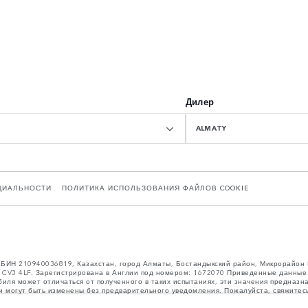
Дилер
ALMATY
ЦИАЛЬНОСТИ
ПОЛИТИКА ИСПОЛЬЗОВАНИЯ ФАЙЛОВ COOKIE
”, БИН 210940036819, Казахстан, город Алматы, Бостандыкский район, Микрорайон
ntry CV3 4LF. Зарегистрирована в Англии под номером: 1672070 Приведенные данны
биля может отличаться от полученного в таких испытаниях, эти значения предназн
а и могут быть изменены без предварительного уведомления. Пожалуйста, свяжитес