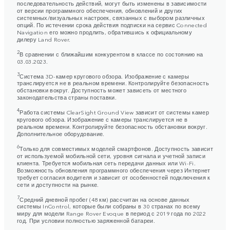
последовательность действий, могут быть изменены в зависимости
от версии программного обеспечения, обновлений и других
системных/визуальных настроек, связанных с выбором различных
опций. По истечении срока действия подписки на сервис Connected
Navigation его можно продлить, обратившись к официальному
дилеру Land Rover.
2
В сравнении с ближайшим конкурентом в классе по состоянию на
03.03.2023.
3
Система 3D-камер кругового обзора. Изображение с камеры
транслируется не в реальном времени. Контролируйте безопасность
обстановки вокруг. Доступность может зависеть от местного
законодательства страны поставки.
4
Работа системы ClearSight Ground View зависит от системы камер
кругового обзора. Изображение с камеры транслируется не в
реальном времени. Контролируйте безопасность обстановки вокруг.
Дополнительное оборудование.
6
Только для совместимых моделей смартфонов. Доступность зависит
от используемой мобильной сети, уровня сигнала и учетной записи
клиента. Требуется мобильная сеть передачи данных или Wi-Fi.
Возможность обновления программного обеспечения через Интернет
требует согласия водителя и зависит от особенностей подключения к
сети и доступности на рынке.
7
Средний дневной пробег (48 км) рассчитан на основе данных
системы InControl, которые были собраны в 30 странах по всему
миру для модели Range Rover Evoque в период с 2019 года по 2022
год. При условии полностью заряженной батареи.