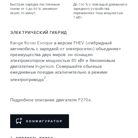
Быстрая зарядка постоянным
До 100 % с помощью домашнего
током от 0 до 80 % занимает
зарядного устройства
около 30 минут.
переменного тока мощностью
7 кВт.
ЭЛЕКТРИЧЕСКИЙ ГИБРИД
Range Rover Evoque в версии PHEV («гибридный
автомобиль с зарядкой от электросети») объединяет
преимущества двух миров: он оснащен
электромотором мощностью 80 кВт и бензиновым
двигателем Ingenium. Совершайте обычные
ежедневные поездки исключительно в режиме
7
электропривода
.
Подробное описание двигателя P270e.
КОНФИГУРАТОР
СМОТРЕТЬ ВИДЕО