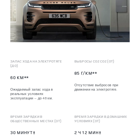
ЗАПАС ХОДА НА ЭЛЕКТРОТЯГЕ
ВЫБРОСЫ CO2 CO2 (ОТ)
(ДО)
85 Г/КМ**
60 КМ**
Отсутствие выбросов при
Ожидаемый запас хода в
движении на электротяге.
реальных условиях
эксплуатации — до 48 км.
ВРЕМЯ ЗАРЯДКИ В
ВРЕМЯ ЗАРЯДКИ В ДОМАШНИХ
ОБЩЕСТВЕННЫХ МЕСТАХ (ОТ)
УСЛОВИЯХ (ОТ)
30 МИНУТ‡
2 Ч 12 МИН‡