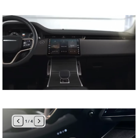
1
/
4