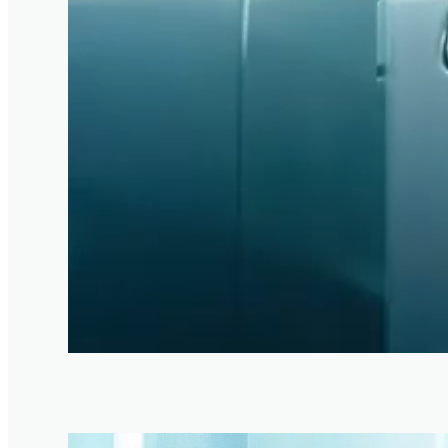
1
/
4