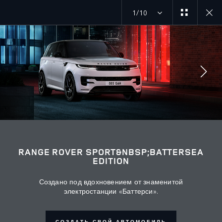
1/10
ПОДПИСЫВАЙТЕСЬ
Өңір
RANGE ROVER SPORT&NBSP;BATTERSEA
EDITION
КАЗАХСТАН
Тіл
Создано под вдохновением от знаменитой
электростанции «Баттерси».
РУССКИЙ
Дилер
СОЗДАТЬ СВОЙ АВТОМОБИЛЬ