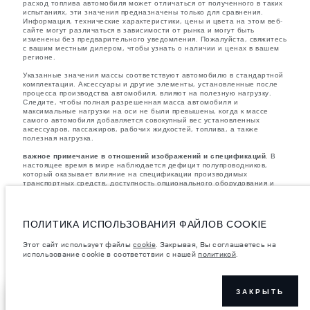
расход топлива автомобиля может отличаться от полученного в таких
испытаниях, эти значения предназначены только для сравнения.
Информация, технические характеристики, цены и цвета на этом веб-
сайте могут различаться в зависимости от рынка и могут быть
изменены без предварительного уведомления. Пожалуйста, свяжитесь
с вашим местным дилером, чтобы узнать о наличии и ценах в вашем
регионе.
Указанные значения массы соответствуют автомобилю в стандартной
комплектации. Аксессуары и другие элементы, установленные после
процесса производства автомобиля, влияют на полезную нагрузку.
Следите, чтобы полная разрешенная масса автомобиля и
максимальные нагрузки на оси не были превышены, когда к массе
самого автомобиля добавляется совокупный вес установленных
аксессуаров, пассажиров, рабочих жидкостей, топлива, а также
полезная нагрузка.
важное примечание в отношений изображений и спецификаций.
В
настоящее время в мире наблюдается дефицит полупроводников,
который оказывает влияние на спецификации производимых
транспортных средств, доступность опционального оборудования и
сроки производства. Ситуация меняется очень быстро. Поэтому
используемые на сайте изображения могут не в полной мере
соответствовать доступным особенностям, опциям, комплектациям и
цветовым схемам автомобилей. Подробную информацию о
ПОЛИТИКА ИСПОЛЬЗОВАНИЯ ФАЙЛОВ COOKIE
действующих ограничениях уточняйте у авторизованных дилеров.
Этот сайт использует файлы
cookie
. Закрывая, Вы соглашаетесь на
Указанные цены включают налог на добавленную стоимость (НДС).
использование cookie в соответствии с нашей
политикой
.
Цены действительны только для моделей 2026 года.
ЗАКРЫТЬ
ПОКАЗАТЬ БОЛЬШЕ
НАЙТИ ДИЛЕРА