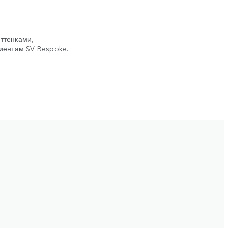
оттенками,
иентам SV Bespoke.