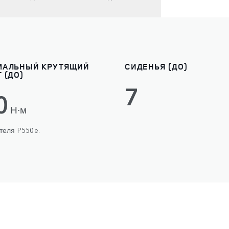
МАЛЬНЫЙ КРУТЯЩИЙ
СИДЕНЬЯ (ДО)
 (ДО)
7
0
Н∙м
теля P550e.