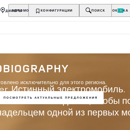
ДИЛЕРЫ
АВТОМОБИЛИ
КОНФИГУРАЦИИ
ВЛАДЕЛЬЦАМ
О БРЕНДЕ
ПОИСК
ПОКУПКА
OBIOGRAPHY
товлено исключительно для этого региона.
r. Истинный электромобиль.
о в списке ожидания, чтобы п
ПОСМОТРЕТЬ АКТУАЛЬНЫЕ ПРЕДЛОЖЕНИЯ
ладельцем одной из первых м