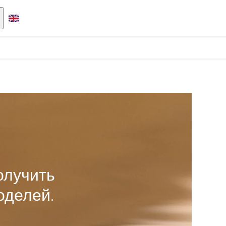
олучить
оделей.